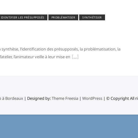
IDENTIFIER LES PRÉSUPPOSÉS
PROBLÉMATISER
SYNTHÉTISER
 synthèse, l’identification des présupposés, la problématisation, la
atelier, l’animateur veille à leur mise en
o à Bordeaux
| Designed by:
Theme Freesia
|
WordPress
| © Copyright All r