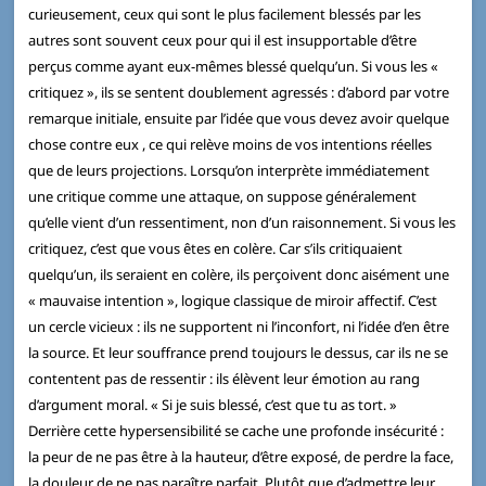
curieusement, ceux qui sont le plus facilement blessés par les
autres sont souvent ceux pour qui il est insupportable d’être
perçus comme ayant eux-mêmes blessé quelqu’un. Si vous les «
critiquez », ils se sentent doublement agressés : d’abord par votre
remarque initiale, ensuite par l’idée que vous devez avoir quelque
chose contre eux , ce qui relève moins de vos intentions réelles
que de leurs projections. Lorsqu’on interprète immédiatement
une critique comme une attaque, on suppose généralement
qu’elle vient d’un ressentiment, non d’un raisonnement. Si vous les
critiquez, c’est que vous êtes en colère. Car s’ils critiquaient
quelqu’un, ils seraient en colère, ils perçoivent donc aisément une
« mauvaise intention », logique classique de miroir affectif. C’est
un cercle vicieux : ils ne supportent ni l’inconfort, ni l’idée d’en être
la source. Et leur souffrance prend toujours le dessus, car ils ne se
contentent pas de ressentir : ils élèvent leur émotion au rang
d’argument moral. « Si je suis blessé, c’est que tu as tort. »
Derrière cette hypersensibilité se cache une profonde insécurité :
la peur de ne pas être à la hauteur, d’être exposé, de perdre la face,
la douleur de ne pas paraître parfait. Plutôt que d’admettre leur