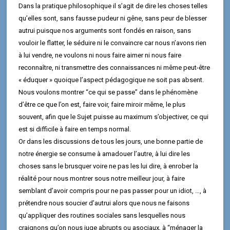
Dans la pratique philosophique il s’agit de dire les choses telles
qu’elles sont, sans fausse pudeur ni gêne, sans peur de blesser
autrui puisque nos arguments sont fondés en raison, sans
vouloir le flatter, le séduire ni le convaincre car nous n’avons rien
à lui vendre, ne voulons ni nous faire aimer ni nous faire
reconnaître, ni transmettre des connaissances ni même peut-être
« éduquer » quoique l’aspect pédagogique ne soit pas absent.
Nous voulons montrer “ce qui se passe” dans le phénomène
d’être ce que l’on est, faire voir, faire miroir même, le plus
souvent, afin que le Sujet puisse au maximum s’objectiver, ce qui
est si difficile à faire en temps normal.
Or dans les discussions de tous les jours, une bonne partie de
notre énergie se consume à amadouer l’autre, à lui dire les
choses sans le brusquer voire ne pas les lui dire, à enrober la
réalité pour nous montrer sous notre meilleur jour, à faire
semblant d’avoir compris pour ne pas passer pour un idiot, …, à
prétendre nous soucier d’autrui alors que nous ne faisons
qu’appliquer des routines sociales sans lesquelles nous
craignons qu’on nous juge abrupts ou asociaux, à “ménager la