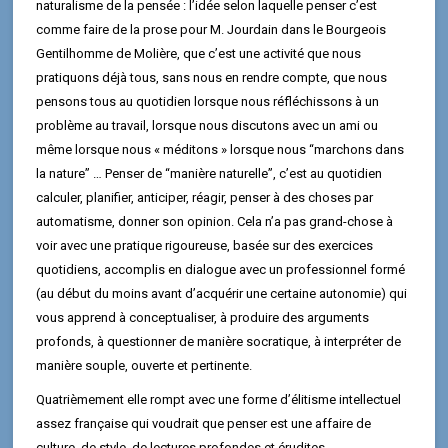
naturalisme de la pensée : l’idée selon laquelle penser c’est
comme faire de la prose pour M. Jourdain dans le Bourgeois
Gentilhomme de Molière, que c’est une activité que nous
pratiquons déjà tous, sans nous en rendre compte, que nous
pensons tous au quotidien lorsque nous réfléchissons à un
problème au travail, lorsque nous discutons avec un ami ou
même lorsque nous « méditons » lorsque nous “marchons dans
la nature” … Penser de “manière naturelle”, c’est au quotidien
calculer, planifier, anticiper, réagir, penser à des choses par
automatisme, donner son opinion. Cela n’a pas grand-chose à
voir avec une pratique rigoureuse, basée sur des exercices
quotidiens, accomplis en dialogue avec un professionnel formé
(au début du moins avant d’acquérir une certaine autonomie) qui
vous apprend à conceptualiser, à produire des arguments
profonds, à questionner de manière socratique, à interpréter de
manière souple, ouverte et pertinente.
Quatrièmement elle rompt avec une forme d’élitisme intellectuel
assez française qui voudrait que penser est une affaire de
culture, de style, de lectures profondes et érudites.